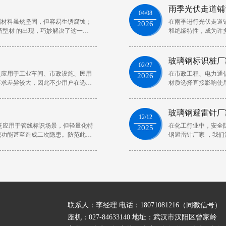
雨季光伏走道铺
04/08
属材料虽然坚固，但容易生锈腐蚀；
在雨季进行光伏走道
2026
挤型材 的出现，巧妙解决了这一难
和绝缘特性，成为许
下
玻璃钢标识桩厂
02/27
泛应用于工业车间、市政设施、民用
在市政工程、电力通
2026
要求差异较大，因此不少用户在选购
材质选择直接影响使
及
玻璃钢避雷针厂
12/12
泛应用于管线标识场景，但轻量化特
在化工行业中，安全
2025
识功能甚至造成二次隐患。防范此类
钢避雷针厂家 ，我
联系人：李经理 电话：18071081216（同微信号）
座机：027-84633140 地址：武汉市汉阳区曾家岭