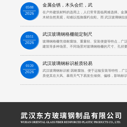
金属会锈，木头会烂，武
05/08
在户外建筑材料的选用上，人们常常面临两难选择。金
2026
木材自然美观，却难以抵御腐朽虫蛀。而 武汉玻璃钢拉
题
武汉玻璃钢格栅能定制尺
03/11
玻璃钢格栅凭借耐腐蚀、重量轻、安装便捷等特点，广
2026
建筑等多种场景。不同场景对玻璃钢格栅的尺寸、孔径
时
武汉玻璃钢标识桩质轻易
01/20
武汉玻璃钢标识桩 因耐腐蚀、便于运输安装等特性，广
2026
质使其在大风、暴雨天气下易发生倾倒、偏移，影响标
问