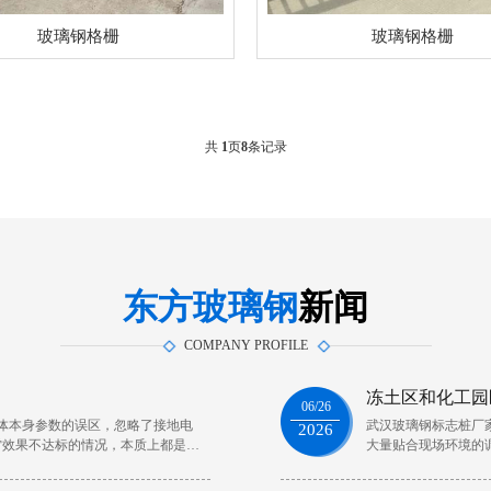
玻璃钢格栅
玻璃钢格栅
共
1
页
8
条记录
东方玻璃钢
新闻
COMPANY PROFILE
冻土区和化工园
06/26
针体本身参数的误区，忽略了接地电
武汉玻璃钢标志桩厂
2026
雷效果不达标的情况，本质上都是两
大量贴合现场环境的
统