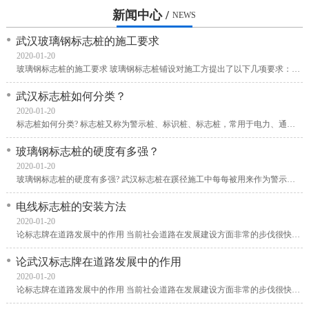
新闻中心 /
NEWS
武汉玻璃钢标志桩的施工要求
2020-01-20
玻璃钢标志桩的施工要求 玻璃钢标志桩铺设对施工方提出了以下几项要求： 一、是在开工前编制施工组织设计及施工方案，施工进度计划，材料设备、成品、半成品等进场计划送监理
武汉标志桩如何分类？
2020-01-20
标志桩如何分类? 标志桩又称为警示桩、标识桩、标志桩，常用于电力、通信、燃气、自来水、铁路地埋管线路径指示标志。用于户外、绿化带、灌木丛、顶管两侧管线路径指示，起到
玻璃钢标志桩的硬度有多强？
2020-01-20
玻璃钢标志桩的硬度有多强? 武汉标志桩在蹊径施工中每每被用来作为警示桩，以是必要对环境有很强的顺应本领，那么玻璃钢标志桩的硬度有多强呢?玻璃钢标志桩在平面计划中，版面
电线标志桩的安装方法
2020-01-20
论标志牌在道路发展中的作用 当前社会道路在发展建设方面非常的步伐很快了，绝大多数位置都在显著位置会放置有武汉标志牌，这些都会给旅客带给我们更多的方便。随着经济的进步
论武汉标志牌在道路发展中的作用
2020-01-20
论标志牌在道路发展中的作用 当前社会道路在发展建设方面非常的步伐很快了，绝大多数位置都在显著位置会放置有武汉标志牌，这些都会给旅客带给我们更多的方便。随着经济的进步