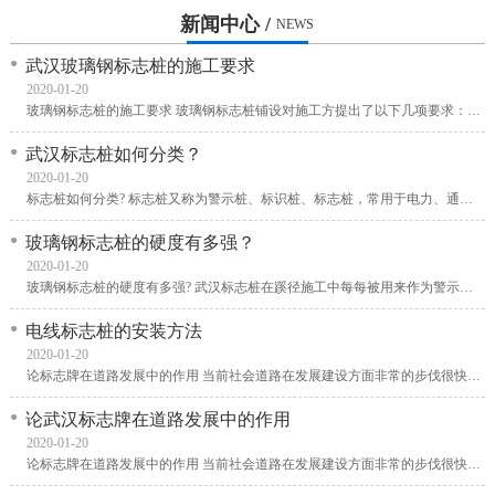
新闻中心 /
NEWS
武汉玻璃钢标志桩的施工要求
2020-01-20
玻璃钢标志桩的施工要求 玻璃钢标志桩铺设对施工方提出了以下几项要求： 一、是在开工前编制施工组织设计及施工方案，施工进度计划，材料设备、成品、半成品等进场计划送监理
武汉标志桩如何分类？
2020-01-20
标志桩如何分类? 标志桩又称为警示桩、标识桩、标志桩，常用于电力、通信、燃气、自来水、铁路地埋管线路径指示标志。用于户外、绿化带、灌木丛、顶管两侧管线路径指示，起到
玻璃钢标志桩的硬度有多强？
2020-01-20
玻璃钢标志桩的硬度有多强? 武汉标志桩在蹊径施工中每每被用来作为警示桩，以是必要对环境有很强的顺应本领，那么玻璃钢标志桩的硬度有多强呢?玻璃钢标志桩在平面计划中，版面
电线标志桩的安装方法
2020-01-20
论标志牌在道路发展中的作用 当前社会道路在发展建设方面非常的步伐很快了，绝大多数位置都在显著位置会放置有武汉标志牌，这些都会给旅客带给我们更多的方便。随着经济的进步
论武汉标志牌在道路发展中的作用
2020-01-20
论标志牌在道路发展中的作用 当前社会道路在发展建设方面非常的步伐很快了，绝大多数位置都在显著位置会放置有武汉标志牌，这些都会给旅客带给我们更多的方便。随着经济的进步